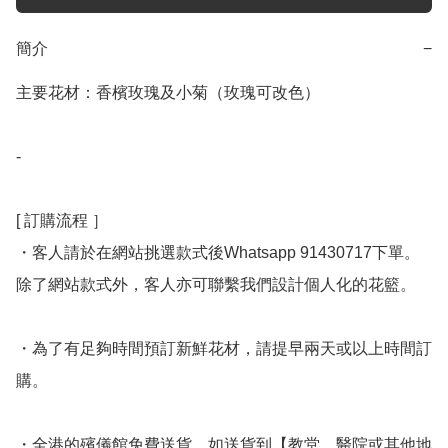
簡介
−
主要花材：香檳玫瑰及小菊（玫瑰可改色）

-

[ 訂購流程 ］

・客人請於在網站挑選款式後Whatsapp 91430717下單。
除了網站款式外，客人亦可聯繫我們設計個人化的花籃。

・為了有足夠時間預訂新鮮花材，請提早兩天或以上時間訂
購。

・全港的殯儀館免費送貨，如送貨到【教堂、醫院或其他地