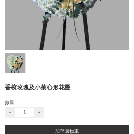
香檳玫瑰及小菊心形花圈
數量
−
+
加至購物車