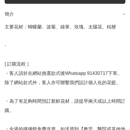
簡介
−
主要花材：蝴蝶蘭、波菊、綠掌、玫瑰、太陽花、桔梗

-

[ 訂購流程 ］

・客人請於在網站挑選款式後Whatsapp 91430717下單。
除了網站款式外，客人亦可聯繫我們設計個人化的花籃。

・為了有足夠時間預訂新鮮花材，請提早兩天或以上時間訂
購。

・全港的殯儀館免費送貨，如送貨到【教堂、醫院或其他地