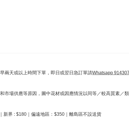
早兩天或以上時間下單，即日或翌日急訂單請
Whatsapp 91430
和市場供應等原因，圖中花材或因應情況以同等／較高質素／類
40｜新界 : $180｜偏遠地區：$350｜離島區不設送貨