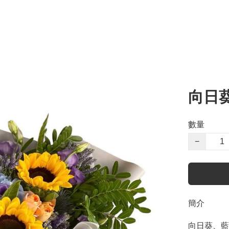
向日
數量
−
簡介
向日葵、藍繡