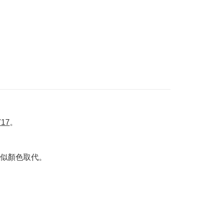
717
。
似顏色取代。