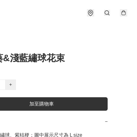
葵&淺藍繡球花束
+
加至購物車
−
球、紫桔梗；圖中展示尺寸為 L size
