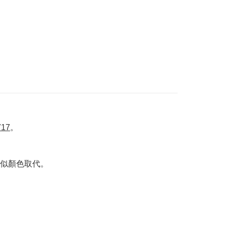
717
。
似顏色取代。