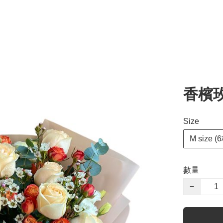
香檳玫瑰
Size
M size (
數量
−