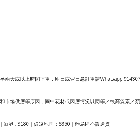
早兩天或以上時間下單，即日或翌日急訂單請
Whatsapp 91430
和市場供應等原因，圖中花材或因應情況以同等／較高質素／類
40｜新界 : $180｜偏遠地區：$350｜離島區不設送貨